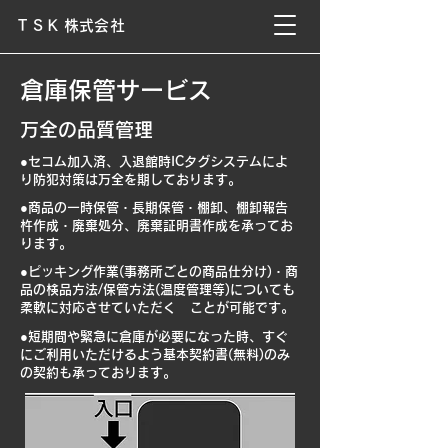
T S K 株式会社
倉庫保管サービス
​万全の品質管理
​●セコム加入済、入退館時ICタグシステムによ
り防犯対策は万全を期しております。
​●商品の一時保管・長期保管・棚卸、棚卸報告
杵作成・廃棄処分、廃棄証明書作成を承ってお
ります。
​●ピッキング作業(事務所ごとの商品仕分け)・商
品の検品方法/保管方法(温度管理等)についても
柔軟に対応させていただく
​ことが可能です。
​●短期間や緊急に倉庫が必要になった時、すぐ
にご利用いただけるよう基本契約書(無料)のみ
の契約も承っております。