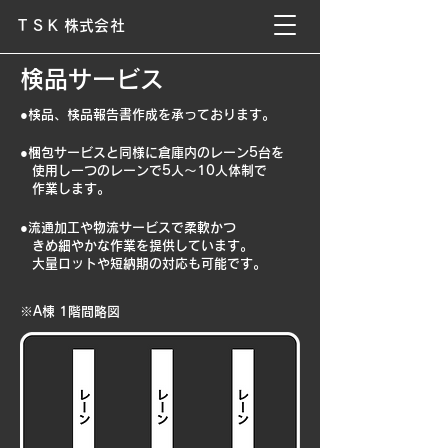
T S K 株式会社
検品サービス
●​検品、検品報告書作成を承っております
。
●梱包サービスと同様に​倉庫内のレーン5台を
使用し一つのレーンで5人〜10人体制で
作業します。
●​流通加工や物流サービスで柔軟かつ
きめ細やかな作業を提供しています。
大量ロットや短納期の対応も可能です。
​※A棟 1階間略図